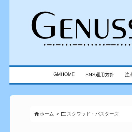
GMHOME
SNS運用方針
注


ホーム
>
スクワッド・バスターズ