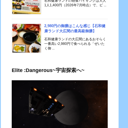
石和健康ランドの朝食バイキングは大人
1人1,400円（2026年7月時点）で、ビ ...
2,980円の御膳はこんな感じ【石和健
康ランド大広間の最高級御膳】
石和健康ランドの大広間にあるおそらく
一番高い2,980円で食べられる「ぜいた
く御 ...
Elite :Dangerous~宇宙探索へ~