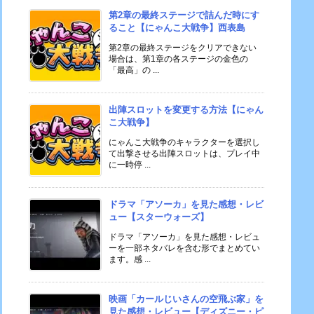
第2章の最終ステージで詰んだ時にす
ること【にゃんこ大戦争】西表島
第2章の最終ステージをクリアできない
場合は、第1章の各ステージの金色の
「最高」の ...
出陣スロットを変更する方法【にゃん
こ大戦争】
にゃんこ大戦争のキャラクターを選択し
て出撃させる出陣スロットは、プレイ中
に一時停 ...
ドラマ「アソーカ」を見た感想・レビ
ュー【スターウォーズ】
ドラマ「アソーカ」を見た感想・レビュ
ーを一部ネタバレを含む形でまとめてい
ます。感 ...
映画「カールじいさんの空飛ぶ家」を
見た感想・レビュー【ディズニー・ピ