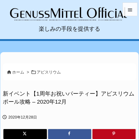


楽しみの手段を提供する
メニュ

サイド

前へ



ホーム
>
アビスリウム
次へ

新イベント【1周年お祝いパーティー】アビスリウム
検索
ポール攻略 – 2020年12月

2020年12月28日