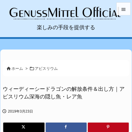


楽しみの手段を提供する
メニュ

サイド

前へ



ホーム
>
アビスリウム
次へ

ウィーディーシードラゴンの解放条件＆出し方｜ア
検索
ビスリウム深海の隠し魚・レア魚

2019年3月23日