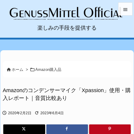


楽しみの手段を提供する
メニュ

サイド

前へ



ホーム
>
Amazon購入品
次へ

Amazonのコンデンサーマイク「Xpassion」使用・購
検索
入レポート｜音質比較あり


2020年2月2日
2023年6月4日