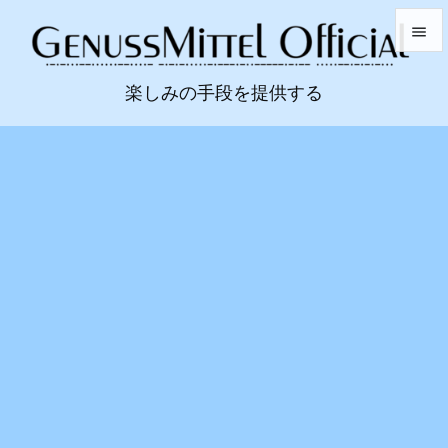


楽しみの手段を提供する
メニュ

サイド

前へ

次へ

検索