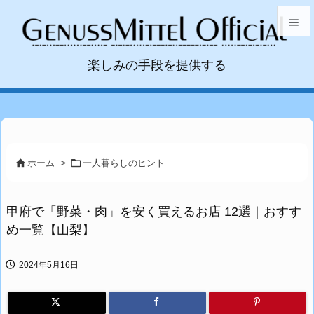


楽しみの手段を提供する
メニュ

サイド

前へ



ホーム
>
一人暮らしのヒント
次へ

甲府で「野菜・肉」を安く買えるお店 12選｜おすす
検索
め一覧【山梨】

2024年5月16日