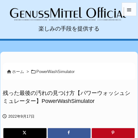


楽しみの手段を提供する
メニュ

サイド

前へ



ホーム
>
PowerWashSimulator
次へ

残った最後の汚れの見つけ方【パワーウォッシュシ
検索
ミュレーター】PowerWashSimulator

2022年9月17日