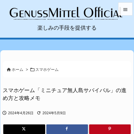


楽しみの手段を提供する
メニュ

サイド

前へ



ホーム
>
スマホゲーム
次へ

スマホゲーム「ミニチュア無人島サバイバル」の進
検索
め方と攻略メモ


2024年4月26日
2024年5月9日