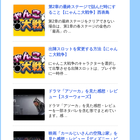
第2章の最終ステージで詰んだ時にす
ること【にゃんこ大戦争】西表島
第2章の最終ステージをクリアできない
場合は、第1章の各ステージの金色の
「最高」の ...
出陣スロットを変更する方法【にゃん
こ大戦争】
にゃんこ大戦争のキャラクターを選択し
て出撃させる出陣スロットは、プレイ中
に一時停 ...
ドラマ「アソーカ」を見た感想・レビ
ュー【スターウォーズ】
ドラマ「アソーカ」を見た感想・レビュ
ーを一部ネタバレを含む形でまとめてい
ます。感 ...
映画「カールじいさんの空飛ぶ家」を
見た感想・レビュー【ディズニー・ピ