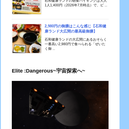
石和健康ランドの朝食バイキングは大人
1人1,400円（2026年7月時点）で、ビ ...
2,980円の御膳はこんな感じ【石和健
康ランド大広間の最高級御膳】
石和健康ランドの大広間にあるおそらく
一番高い2,980円で食べられる「ぜいた
く御 ...
Elite :Dangerous~宇宙探索へ~