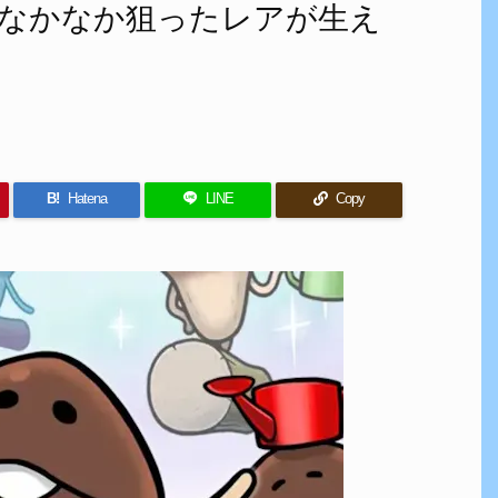
なかなか狙ったレアが生え
B!
Hatena
LINE
Copy