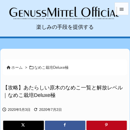


楽しみの手段を提供する
メニュ

サイド

前へ



ホーム
>
なめこ栽培Deluxe極
次へ

【攻略】あたらしい原木のなめこ一覧と解放レベル
検索
｜なめこ栽培Deluxe極


2020年5月3日
2020年7月2日