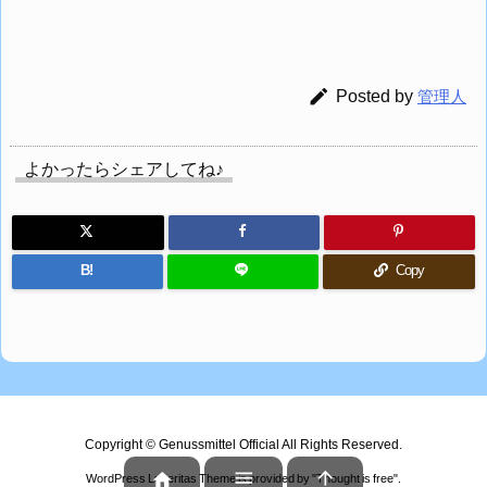

Posted by
管理人
よかったらシェアしてね♪
B!
Copy
Copyright ©
Genussmittel Official
All Rights Reserved.



WordPress Luxeritas Theme is provided by "
Thought is free
".