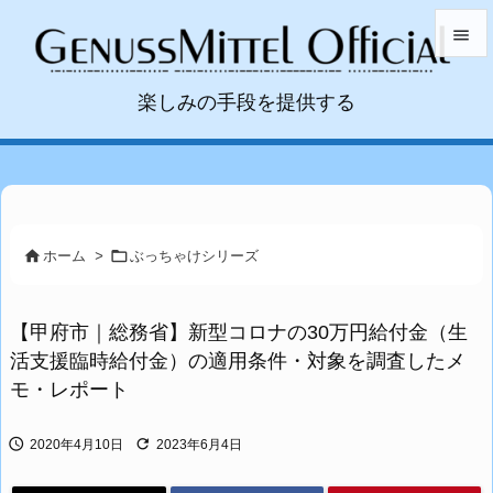


楽しみの手段を提供する
メニュ

サイド

前へ



ホーム
>
ぶっちゃけシリーズ
次へ

【甲府市｜総務省】新型コロナの30万円給付金（生
検索
活支援臨時給付金）の適用条件・対象を調査したメ
モ・レポート


2020年4月10日
2023年6月4日