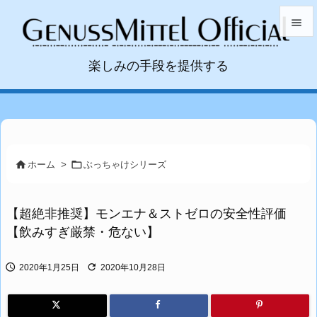


楽しみの手段を提供する
メニュ

サイド

前へ



ホーム
>
ぶっちゃけシリーズ
次へ

【超絶非推奨】モンエナ＆ストゼロの安全性評価
検索
【飲みすぎ厳禁・危ない】


2020年1月25日
2020年10月28日