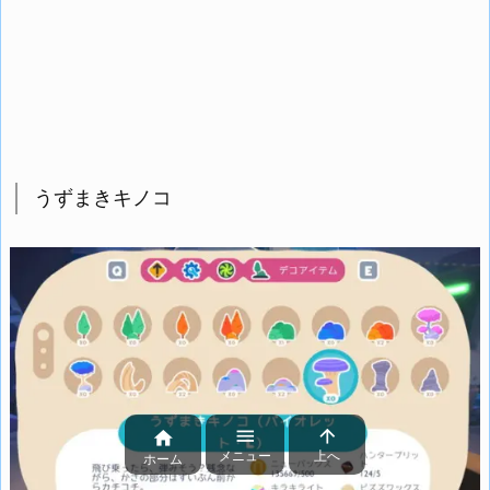
うずまきキノコ



メニュー
上へ
ホーム