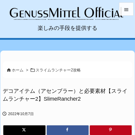


楽しみの手段を提供する
メニュ

サイド

前へ



ホーム
>
スライムランチャー2攻略
次へ

デコアイテム（アセンブラー）と必要素材【スライ
検索
ムランチャー2】SlimeRancher2

2022年10月7日