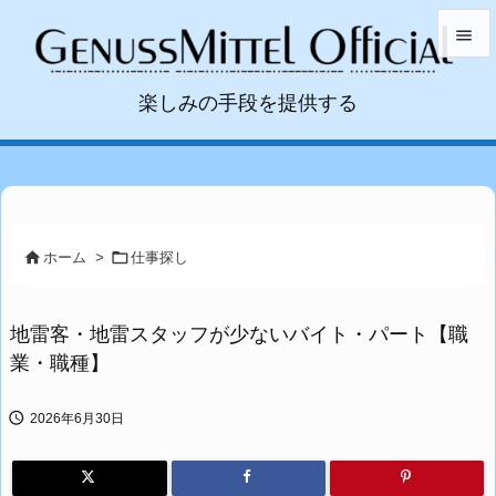


楽しみの手段を提供する
メニュ

サイド

前へ



ホーム
>
仕事探し
次へ

地雷客・地雷スタッフが少ないバイト・パート【職
検索
業・職種】

2026年6月30日