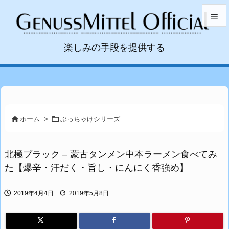


楽しみの手段を提供する
メニュ

サイド

前へ



ホーム
>
ぶっちゃけシリーズ
次へ

北極ブラック – 蒙古タンメン中本ラーメン食べてみ
検索
た【爆辛・汗だく・旨し・にんにく香強め】


2019年4月4日
2019年5月8日