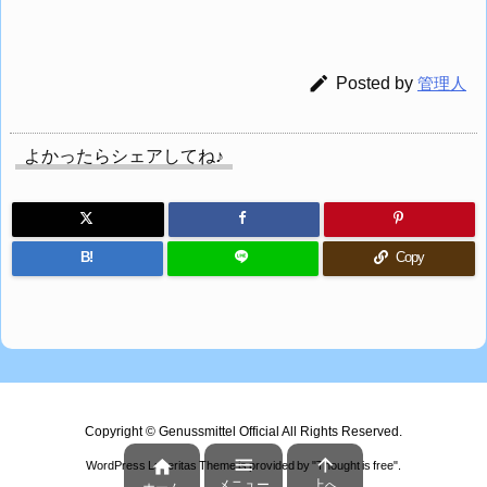

Posted by
管理人
よかったらシェアしてね♪
B!
Copy
Copyright ©
Genussmittel Official
All Rights Reserved.



WordPress Luxeritas Theme is provided by "
Thought is free
".
メニュー
上へ