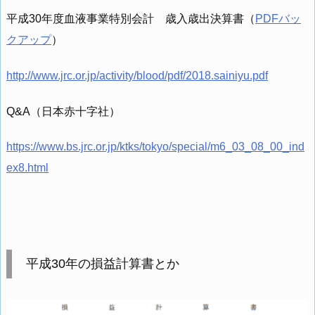
平成30年度血液事業特別会計 歳入歳出決算書（
PDFバッ
クアップ
）
http://www.jrc.or.jp/activity/blood/pdf/2018.sainiyu.pdf
Q&A（日本赤十字社）
https://www.bs.jrc.or.jp/ktks/tokyo/special/m6_03_08_00_ind
ex8.html
平成30年の損益計算書とか