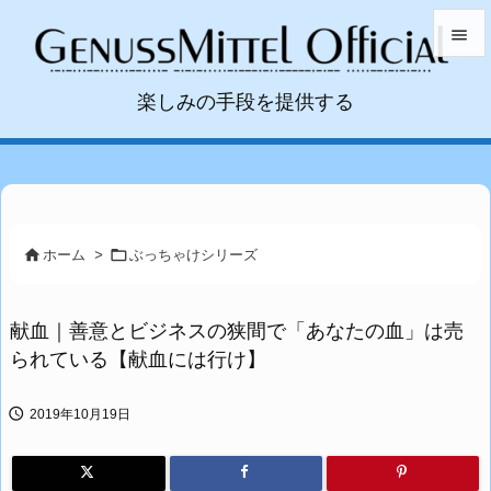


楽しみの手段を提供する
メニュ

サイド

前へ



ホーム
>
ぶっちゃけシリーズ
次へ

献血｜善意とビジネスの狭間で「あなたの血」は売
検索
られている【献血には行け】

2019年10月19日