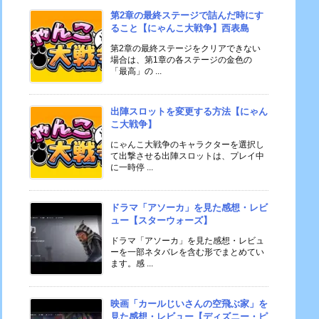
第2章の最終ステージで詰んだ時にす
ること【にゃんこ大戦争】西表島
第2章の最終ステージをクリアできない
場合は、第1章の各ステージの金色の
「最高」の ...
出陣スロットを変更する方法【にゃん
こ大戦争】
にゃんこ大戦争のキャラクターを選択し
て出撃させる出陣スロットは、プレイ中
に一時停 ...
ドラマ「アソーカ」を見た感想・レビ
ュー【スターウォーズ】
ドラマ「アソーカ」を見た感想・レビュ
ーを一部ネタバレを含む形でまとめてい
ます。感 ...
映画「カールじいさんの空飛ぶ家」を
見た感想・レビュー【ディズニー・ピ