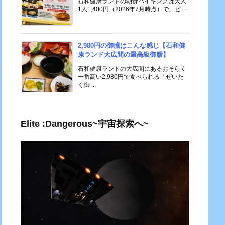
石和健康ランドの朝食バイキングは大人
1人1,400円（2026年7月時点）で、ビ ...
2,980円の御膳はこんな感じ【石和健
康ランド大広間の最高級御膳】
石和健康ランドの大広間にあるおそらく
一番高い2,980円で食べられる「ぜいた
く御 ...
Elite :Dangerous~宇宙探索へ~