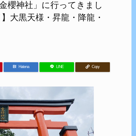
金櫻神社」に行ってきまし
イド】大黒天様・昇龍・降龍・
B!
Hatena
LINE
Copy