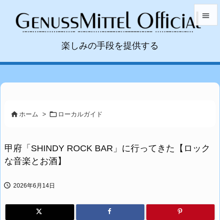


楽しみの手段を提供する
メニュ

サイド

前へ



ホーム
>
ローカルガイド
次へ

甲府「SHINDY ROCK BAR」に行ってきた【ロック
検索
な音楽とお酒】

2026年6月14日