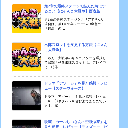
第2章の最終ステージで詰んだ時にす
ること【にゃんこ大戦争】西表島
第2章の最終ステージをクリアできない
場合は、第1章の各ステージの金色の
「最高」の ...
出陣スロットを変更する方法【にゃん
こ大戦争】
にゃんこ大戦争のキャラクターを選択し
て出撃させる出陣スロットは、プレイ中
に一時停 ...
ドラマ「アソーカ」を見た感想・レビ
ュー【スターウォーズ】
ドラマ「アソーカ」を見た感想・レビュ
ーを一部ネタバレを含む形でまとめてい
ます。感 ...
映画「カールじいさんの空飛ぶ家」を
見た感想・レビュー【ディズニー・ピ