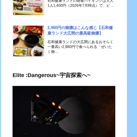
石和健康ランドの朝食バイキングは大人
1人1,400円（2026年7月時点）で、ビ ...
2,980円の御膳はこんな感じ【石和健
康ランド大広間の最高級御膳】
石和健康ランドの大広間にあるおそらく
一番高い2,980円で食べられる「ぜいた
く御 ...
Elite :Dangerous~宇宙探索へ~