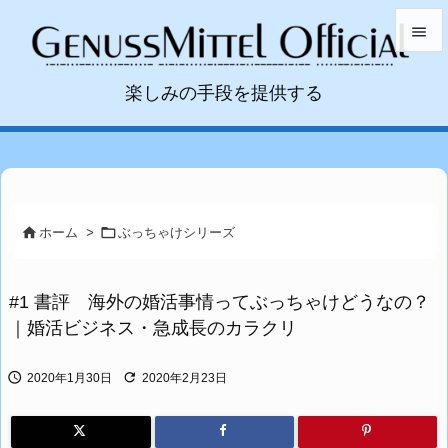


楽しみの手段を提供する
メニュ

サイド

前へ



ホーム
>
ぶっちゃけシリーズ
次へ

#1 書評 海外の婚活事情ってぶっちゃけどうなの？
検索
｜婚活ビジネス・急成長のカラクリ


2020年1月30日
2020年2月23日