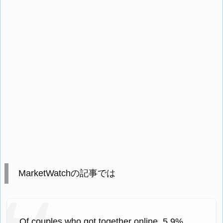
MarketWatchの記事では
Of couples who got together online, 5.9%