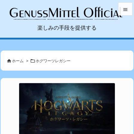


楽しみの手段を提供する
メニュ

サイド



前へ
ホーム
>
ホグワーツレガシー

次へ

検索