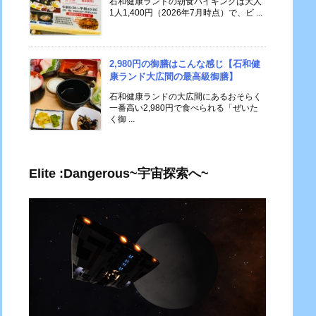
石和健康ランドの朝食バイキングは大人
1人1,400円（2026年7月時点）で、ビ ...
2,980円の御膳はこんな感じ【石和健
康ランド大広間の最高級御膳】
石和健康ランドの大広間にあるおそらく
一番高い2,980円で食べられる「ぜいた
く御 ...
Elite :Dangerous~宇宙探索へ~