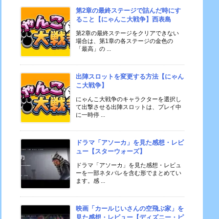
第2章の最終ステージで詰んだ時にす
ること【にゃんこ大戦争】西表島
第2章の最終ステージをクリアできない
場合は、第1章の各ステージの金色の
「最高」の ...
出陣スロットを変更する方法【にゃん
こ大戦争】
にゃんこ大戦争のキャラクターを選択し
て出撃させる出陣スロットは、プレイ中
に一時停 ...
ドラマ「アソーカ」を見た感想・レビ
ュー【スターウォーズ】
ドラマ「アソーカ」を見た感想・レビュ
ーを一部ネタバレを含む形でまとめてい
ます。感 ...
映画「カールじいさんの空飛ぶ家」を
見た感想・レビュー【ディズニー・ピ