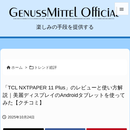


楽しみの手段を提供する
メニュ

サイド

前へ



ホーム
>
トレンド総評
次へ

「TCL NXTPAPER 11 Plus」のレビューと使い方解
検索
説｜美麗ディスプレイのAndroidタブレットを使って
みた【クチコミ】

2025年10月24日