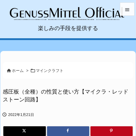


楽しみの手段を提供する
メニュ

サイド

前へ



ホーム
>
マインクラフト
次へ

感圧板（全種）の性質と使い方【マイクラ・レッド
検索
ストーン回路】

2022年1月21日