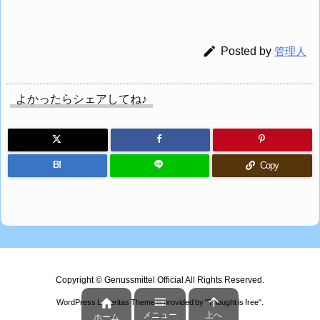

Posted by
管理人
よかったらシェアしてね♪
B!
Copy
Copyright ©
Genussmittel Official
All Rights Reserved.



WordPress Luxeritas Theme is provided by "
Thought is free
".
メニュー
上へ
ホーム