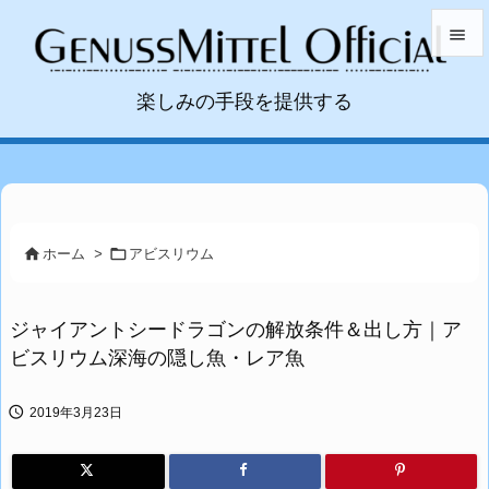


楽しみの手段を提供する
メニュ

サイド

前へ



ホーム
>
アビスリウム
次へ

ジャイアントシードラゴンの解放条件＆出し方｜ア
検索
ビスリウム深海の隠し魚・レア魚

2019年3月23日