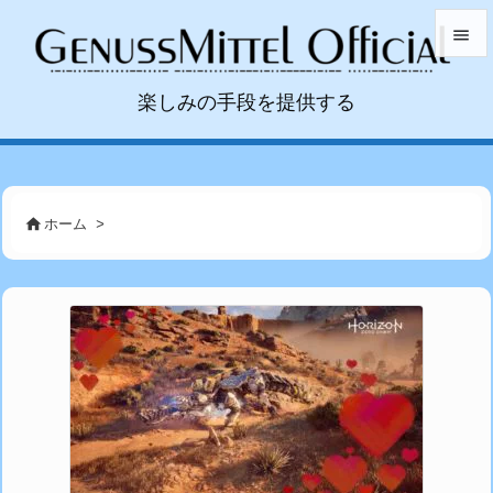


楽しみの手段を提供する
メニュ

サイド


前へ
ホーム
>

次へ

検索